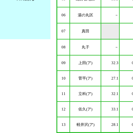
06
湯の丸区
－
07
真田
08
丸子
－
09
上田(ア)
32.3
10
菅平(ア)
27.1
11
立科(ア)
32.1
12
佐久(ア)
33.1
13
軽井沢(ア)
28.1