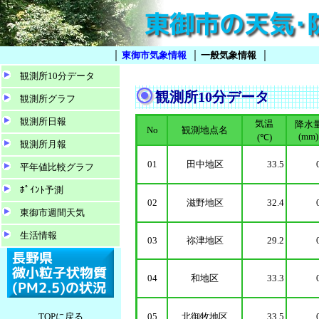
｜
｜
｜
東御市気象情報
一般気象情報
観測所10分データ
観測所10分データ
観測所グラフ
観測所日報
気温
降水
No
観測地点名
(mm)
(℃)
観測所月報
01
田中地区
33.5
平年値比較グラフ
ﾎﾟｲﾝﾄ予測
02
滋野地区
32.4
東御市週間天気
生活情報
03
祢津地区
29.2
04
和地区
33.3
TOPに戻る
05
北御牧地区
33.5